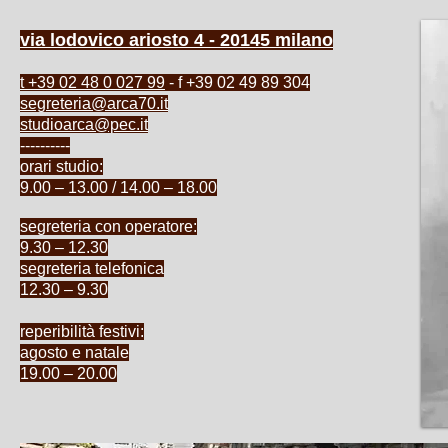
via lodovico ariosto 4 - 20145 milano
t +39 02 48 0 027 99
- f +39 02 49 89 304
segreteria@arca70.it
studioarca@pec.it
----------
orari studio:
9.00 – 13.00 / 14.00 – 18.00
segreteria con operatore:
9.30 – 12.30
segreteria telefonica
12.30 – 9.30
reperibilità festivi:
agosto e natale
19.00 – 20.00