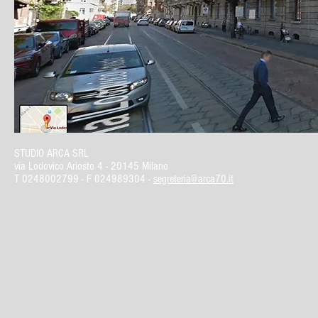
STUDIO ARCA SRL
via Lodovico Ariosto 4 -
20145 Milano
T
0248002799
- F 024989304 -
segreteria@arca70.it