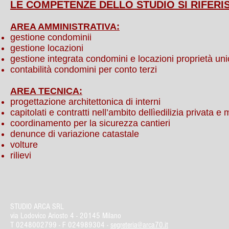
LE COMPETENZE DELLO STUDIO SI RIFERIS
AREA AMMINISTRATIVA:
gestione condominii
gestione locazioni
gestione integrata condomini e locazioni proprietà uni
contabilità condomini per conto terzi
AREA TECNICA:
progettazione architettonica di interni
capitolati e contratti nell’ambito dellìedilizia privata
coordinamento per la sicurezza cantieri
denunce di variazione catastale
volture
rilievi
STUDIO ARCA SRL
via Lodovico Ariosto 4 -
20145 Milano
T
0248002799
- F 024989304 -
segreteria@arca70.it