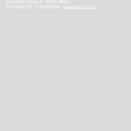
via Lodovico Ariosto 4 -
20145 Milano
T
0248002799
- F 024989304 -
segreteria@arca70.it