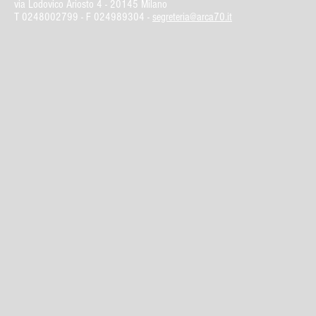
via Lodovico Ariosto 4 -
20145 Milano
T
0248002799
- F 024989304 -
segreteria@arca70.it